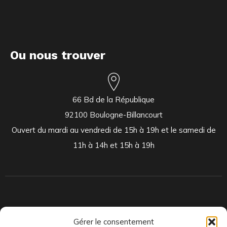
Ou nous trouver
66 Bd de la République
92100 Boulogne-Billancourt
Ouvert du mardi au vendredi de 15h à 19h et le samedi de
11h à 14h et 15h à 19h
Indépendants et passionnés, nous produisons et distribuons depuis
Gérer le consentement
toujours des pépites musicales, dont des vinyles rares et exclusifs.