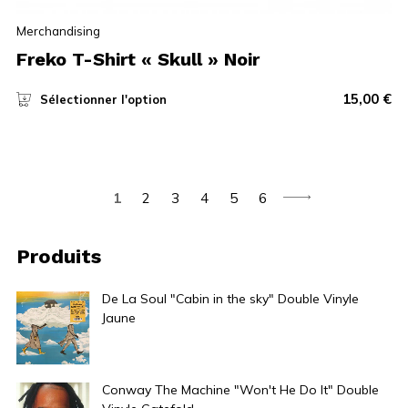
Merchandising
Freko T-Shirt « Skull » Noir
15,00
€
Sélectionner l'option
1
2
3
4
5
6
Produits
De La Soul "Cabin in the sky" Double Vinyle
Jaune
36,00
€
Conway The Machine "Won't He Do It" Double