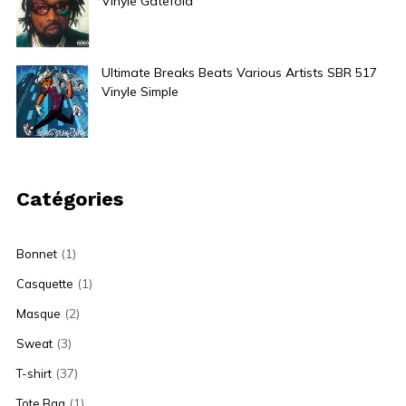
Vinyle Gatefold
38,00
€
Ultimate Breaks Beats Various Artists SBR 517
Vinyle Simple
25,00
€
Catégories
(1)
Bonnet
(1)
Casquette
(2)
Masque
(3)
Sweat
(37)
T-shirt
(1)
Tote Bag