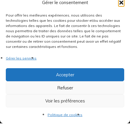
Gérer le consentement
Pour offrir les meilleures expériences, nous utilisons des
66 Bd de la République
technologies telles que les cookies pour stocker et/ou accéder aux
informations des appareils. Le fait de consentir à ces technologies
92100 Boulogne-Billancourt
nous permettra de traiter des données telles que le comportement
Ouvert du mardi au vendredi de 15h à 19h et le samedi de
de navigation ou les ID uniques sur ce site. Le fait de ne pas
consentir ou de retirer son consentement peut avoir un effet négatif
11h à 14h et 15h à 19h
sur certaines caractéristiques et fonctions.
Gérer les services
Accepter
Indépendants et passionnés, nous produisons et distribuons depuis
Refuser
toujours des pépites musicales, dont des vinyles rares et exclusifs.
Voir les préférences
Politique de cookies