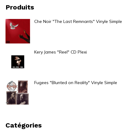
Produits
Che Noir "The Last Remnants" Vinyle Simple
40,00
€
Kery James "Reel" CD Plexi
12,00
€
Fugees "Blunted on Reality" Vinyle Simple
30,00
€
Catégories