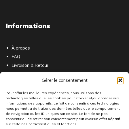
Informations
À propos
FAQ
Livraison & Retour
Contactez-nous
Gérer le consentement
Pour offrir les meilleures expériences, nous utilisons des
technologies telles que les cookies pour stocker et/ou accéder aux
informations des appareils. Le fait de consentir à ces technologies
nous permettra de traiter des données telles que le comportement
Ou nous trouver
de navigation ou les ID uniques sur ce site. Le fait de ne pas
consentir ou de retirer son consentement peut avoir un effet négatif
sur certaines caractéristiques et fonctions.