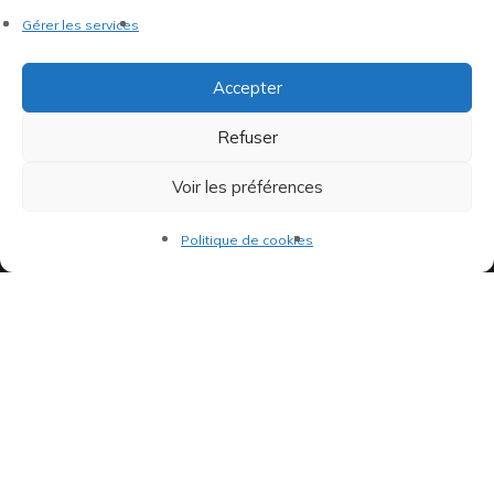
Gérer les services
66 Bd de la République
92100 Boulogne-Billancourt
Accepter
Ouvert du mardi au vendredi de 15h à 19h et le samedi de
11h à 14h et 15h à 19h
Refuser
Voir les préférences
Politique de cookies
Indépendants et passionnés, nous produisons et distribuons depuis
toujours des pépites musicales, dont des vinyles rares et exclusifs.