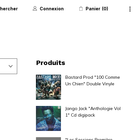
hercher
Connexion
Panier
0
Produits
Bastard Prod "100 Comme
Un Chien" Double Vinyle
40,00
€
Jango Jack "Anthologie Vol
1" Cd digipack
5,00
€
"Les Sessions Première