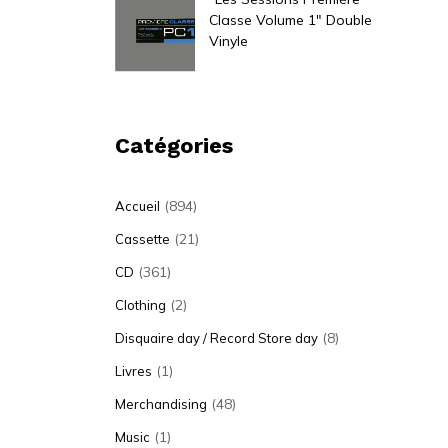
Classe Volume 1" Double
Vinyle
39,00
€
Catégories
(894)
Accueil
(21)
Cassette
(361)
CD
(2)
Clothing
(8)
Disquaire day / Record Store day
(1)
Livres
(48)
Merchandising
(1)
Music