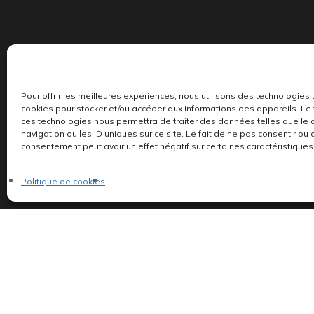
Pour offrir les meilleures expériences, nous utilisons des technologies 
Indépendants et passionnés, nous produisons et 
cookies pour stocker et/ou accéder aux informations des appareils. Le f
ces technologies nous permettra de traiter des données telles que l
navigation ou les ID uniques sur ce site. Le fait de ne pas consentir ou 
consentement peut avoir un effet négatif sur certaines caractéristiques 
Politique de cookies
©AddictiveStore installé par
Argraphic
•
Politique de confidentialité
Politique de cookies
•
Termes & Condition
•
Mentions légales