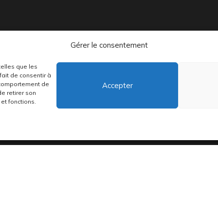
Gérer le consentement
telles que les
distribuons depuis toujours des pépites musicales, dont des vinyles rares
ait de consentir à
e comportement de
Accepter
de retirer son
et fonctions.
•
Conditions générales
•