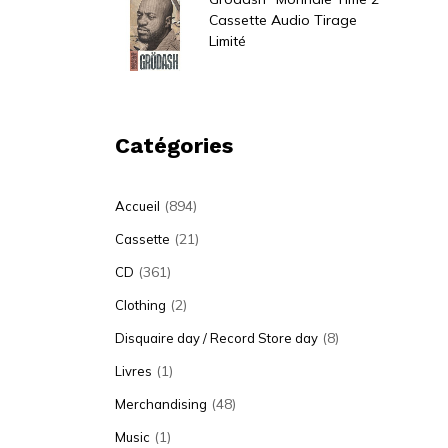
Cassette Audio Tirage
Limité
7,00
€
Catégories
(894)
Accueil
(21)
Cassette
(361)
CD
(2)
Clothing
(8)
Disquaire day / Record Store day
(1)
Livres
(48)
Merchandising
(1)
Music