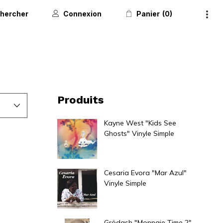
hercher
Connexion
Panier
0
Produits
Kayne West "Kids See
Ghosts" Vinyle Simple
40,00
€
Cesaria Evora "Mar Azul"
Vinyle Simple
30,00
€
Grödash "Monnaie Time 2"