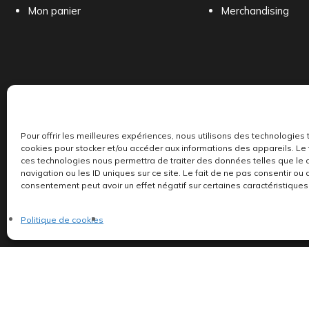
Mon panier
Merchandising
Pour offrir les meilleures expériences, nous utilisons des technologies 
cookies pour stocker et/ou accéder aux informations des appareils. Le f
ces technologies nous permettra de traiter des données telles que l
Indépendants et passionnés, nous produisons et 
navigation ou les ID uniques sur ce site. Le fait de ne pas consentir ou 
consentement peut avoir un effet négatif sur certaines caractéristiques 
Politique de cookies
©AddictiveStore installé par
Argraphic
•
Politique de confidentialité
Politique de cookies
•
Termes & Condition
•
Mentions légales