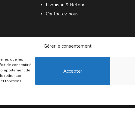
Livraison & Retour
Contactez-nous
Gérer le consentement
telles que les
ait de consentir à
e comportement de
Accepter
distribuons depuis toujours des pépites musicales, dont des vinyles rares
de retirer son
et fonctions.
•
Conditions générales
•