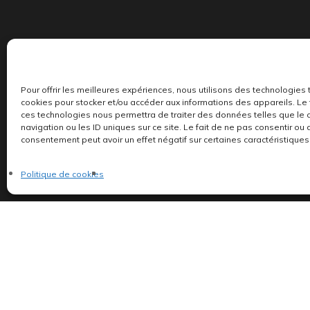
Pour offrir les meilleures expériences, nous utilisons des technologies 
Indépendants et passionnés, nous produisons et 
cookies pour stocker et/ou accéder aux informations des appareils. Le f
ces technologies nous permettra de traiter des données telles que l
navigation ou les ID uniques sur ce site. Le fait de ne pas consentir ou 
consentement peut avoir un effet négatif sur certaines caractéristiques 
Politique de cookies
©AddictiveStore installé par
Argraphic
•
Politique de confidentialité
Politique de cookies
•
Termes & Condition
•
Mentions légales