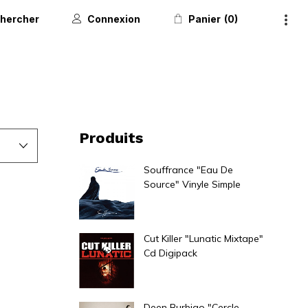
hercher
Connexion
Panier
0
Produits
Souffrance "Eau De
Source" Vinyle Simple
32,00
€
Cut Killer "Lunatic Mixtape"
Cd Digipack
13,00
€
Deen Burbigo "Cercle