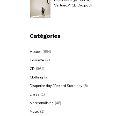
Vertueux" CD Digipack
15,00
€
Catégories
(894)
Accueil
(21)
Cassette
(361)
CD
(2)
Clothing
(8)
Disquaire day / Record Store day
(1)
Livres
(48)
Merchandising
(1)
Music