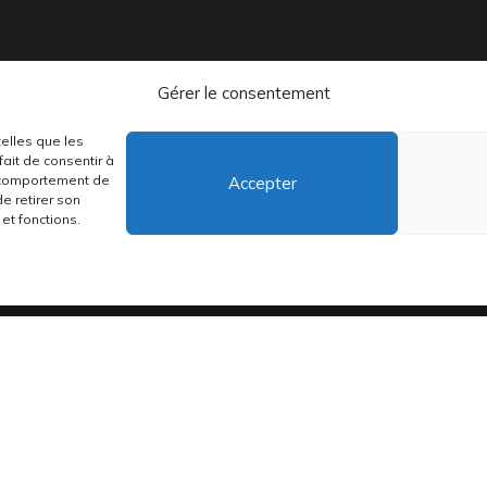
Gérer le consentement
telles que les
distribuons depuis toujours des pépites musicales, dont des vinyles rares
ait de consentir à
e comportement de
Accepter
de retirer son
et fonctions.
•
Conditions générales
•