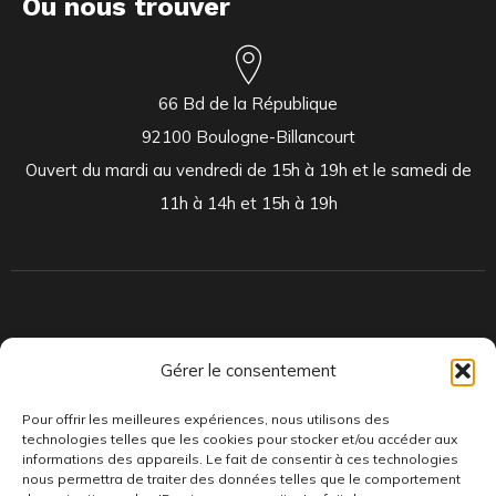
Ou nous trouver
66 Bd de la République
92100 Boulogne-Billancourt
Ouvert du mardi au vendredi de 15h à 19h et le samedi de
11h à 14h et 15h à 19h
Indépendants et passionnés, nous produisons et distribuons depuis
Gérer le consentement
toujours des pépites musicales, dont des vinyles rares et exclusifs.
Pour offrir les meilleures expériences, nous utilisons des
technologies telles que les cookies pour stocker et/ou accéder aux
informations des appareils. Le fait de consentir à ces technologies
nous permettra de traiter des données telles que le comportement