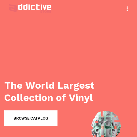
T
h
e
W
o
r
l
d
L
a
r
g
e
s
t
C
o
l
l
e
c
t
i
o
n
o
f
V
i
n
y
l
BROWSE CATALOG