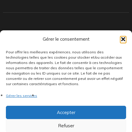
Indépendants et passionnés, nous produisons et distribuons depuis
Gérer le consentement
toujours des pépites musicales, dont des vinyles rares et exclusifs.
Pour offrir les meilleures expériences, nous utilisons des
technologies telles que les cookies pour stocker et/ou accéder aux
informations des appareils. Le fait de consentir à ces technologies
nous permettra de traiter des données telles que le comportement
de navigation ou les ID uniques sur ce site. Le fait de ne pas
consentir ou de retirer son consentement peut avoir un effet négatif
sur certaines caractéristiques et fonctions.
©AddictiveStore installé par
Argraphic
•
Politique de
Gérer les services
confidentialité
•
Conditions générales
•
Politique de cookies
•
Termes & Condition
•
Mentions légales
Accepter
Refuser