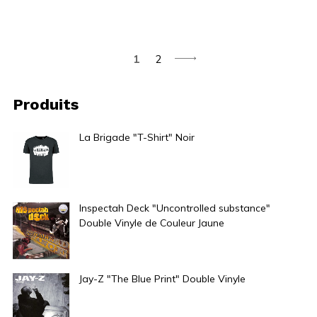
1
2
Produits
La Brigade "T-Shirt" Noir
25,00
€
Inspectah Deck "Uncontrolled substance"
Double Vinyle de Couleur Jaune
42,00
€
Jay-Z "The Blue Print" Double Vinyle
50,00
€