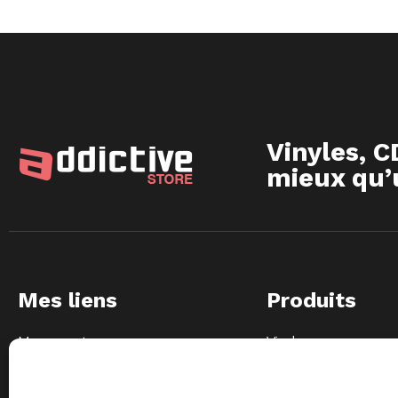
Vinyles, C
mieux qu’u
Mes liens
Produits
Mon compte
Vinyles
Ma liste de souhaits
CD
Mon panier
Merchandising