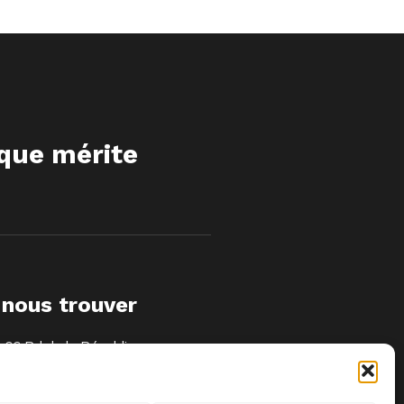
ique mérite
 nous trouver
66 Bd de la République
92100 Boulogne-Billancourt
Ouvert du mardi au vendredi de