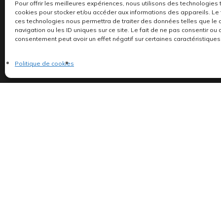
Pour offrir les meilleures expériences, nous utilisons des technologies 
cookies pour stocker et/ou accéder aux informations des appareils. Le f
ces technologies nous permettra de traiter des données telles que l
navigation ou les ID uniques sur ce site. Le fait de ne pas consentir ou 
consentement peut avoir un effet négatif sur certaines caractéristiques 
Politique de cookies
Indépendants et passionnés, nous produisons et 
©AddictiveStore installé par
Argraphic
•
Politique de confidentialité
Politique de cookies
•
Termes & Condition
•
Mentions légales