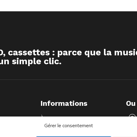
D, cassettes : parce que la mus
n simple clic.
Informations
Ou
À propos
Gérer le consentement
FAQ
Livraison & Retour