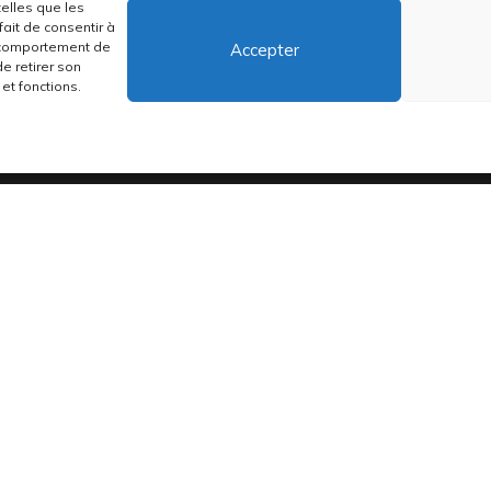
telles que les
ait de consentir à
Contactez-nous
e comportement de
Accepter
de retirer son
et fonctions.
distribuons depuis toujours des pépites musicales, dont des vinyles rares
•
Conditions générales
•