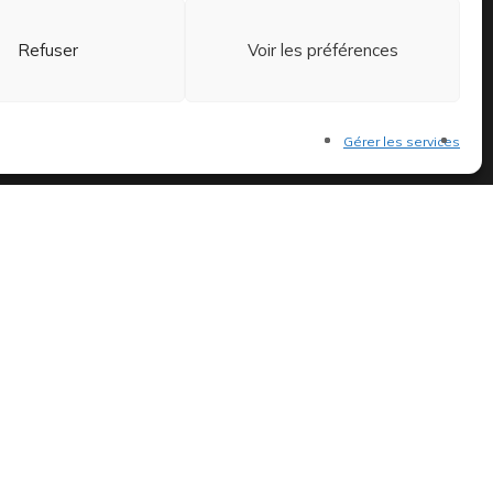
15h à 19h et le samedi de 11h
Refuser
Voir les préférences
à 14h et 15h à 19h
Gérer les services
 et exclusifs.