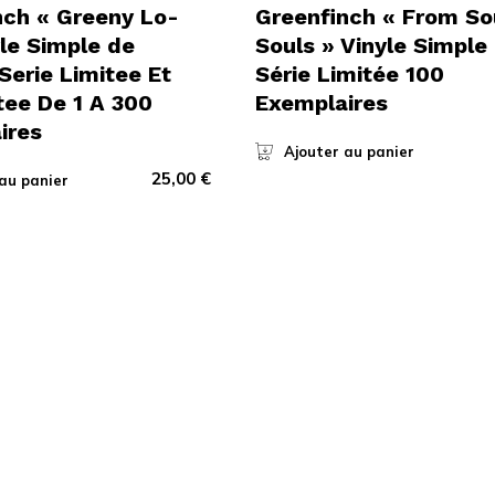
nch « Greeny Lo-
Greenfinch « From So
yle Simple de
Souls » Vinyle Simple
Serie Limitee Et
Série Limitée 100
ee De 1 A 300
Exemplaires
ires
Ajouter au panier
25,00
€
au panier