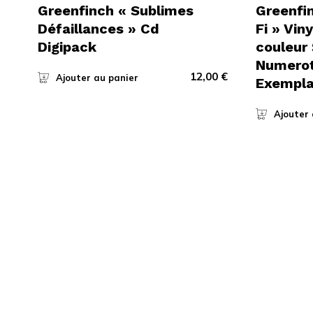
Greenfinch « Sublimes
Greenfi
Défaillances » Cd
Fi » Vin
Digipack
couleur 
Numerot
12,00
€
Ajouter au panier
Exempla
Ajouter 