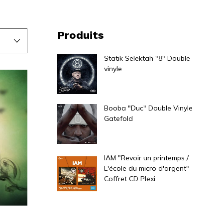
Produits
Statik Selektah "8" Double
vinyle
32,00
€
Booba "Duc" Double Vinyle
Gatefold
45,00
€
IAM "Revoir un printemps /
L'école du micro d'argent"
Coffret CD Plexi
20,00
€