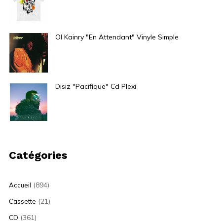
Ol Kainry "En Attendant" Vinyle Simple
40,00
€
Disiz "Pacifique" Cd Plexi
12,00
€
Catégories
(894)
Accueil
(21)
Cassette
(361)
CD