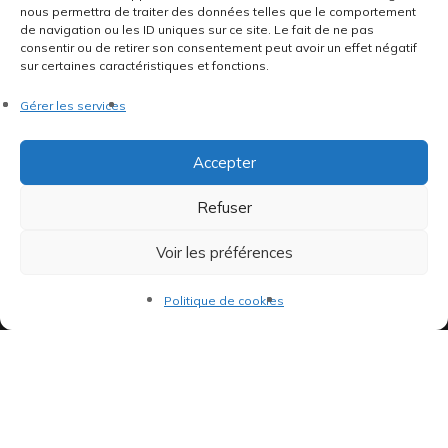
nous permettra de traiter des données telles que le comportement
Indépendants et passionnés, nous produisons et distribuons depuis
de navigation ou les ID uniques sur ce site. Le fait de ne pas
toujours des pépites musicales, dont des vinyles rares et exclusifs.
consentir ou de retirer son consentement peut avoir un effet négatif
sur certaines caractéristiques et fonctions.
Gérer les services
Accepter
Refuser
©AddictiveStore installé par
Argraphic
•
Politique de
confidentialité
•
Conditions générales
•
Voir les préférences
Politique de cookies
•
Termes & Condition
•
Mentions légales
Politique de cookies