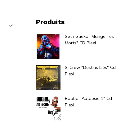
Produits
Seth Gueko "Mange Tes
Morts" CD Plexi
18,00
€
S-Crew "Destins Liés" Cd
Plexi
12,00
€
Booba "Autopsie 1" Cd
Plexi
19,00
€