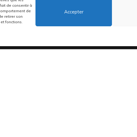
ait de consentir à
Contactez-nous
e comportement de
Accepter
de retirer son
et fonctions.
distribuons depuis toujours des pépites musicales, dont des vinyles rares
•
Conditions générales
•