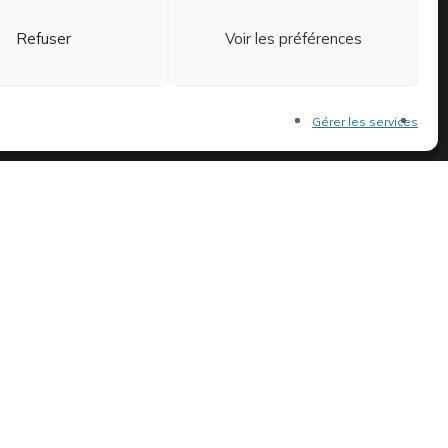
15h à 19h et le samedi de 11h
Refuser
Voir les préférences
à 14h et 15h à 19h
Gérer les services
 et exclusifs.