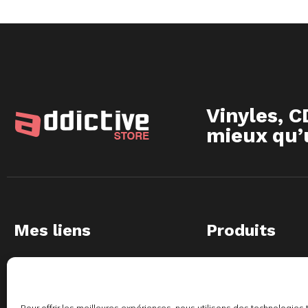
Vinyles, C
mieux qu’u
Mes liens
Produits
Mon compte
Vinyles
Ma liste de souhaits
CD
Mon panier
Merchandising
Pour offrir les meilleures expériences, nous utilisons des technologies 