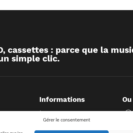
D, cassettes : parce que la mus
n simple clic.
Informations
Ou
À propos
Gérer le consentement
FAQ
Livraison & Retour
telles que les