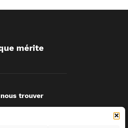
ique mérite
 nous trouver
66 Bd de la République
92100 Boulogne-Billancourt
Ouvert du mardi au vendredi de