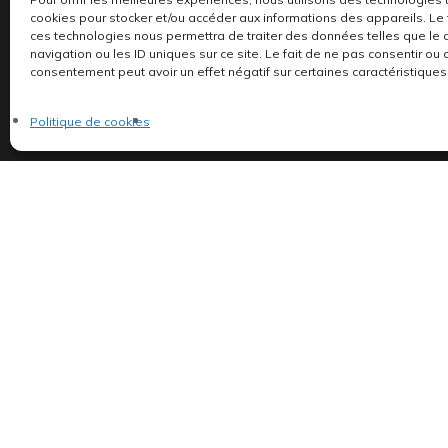
cookies pour stocker et/ou accéder aux informations des appareils. Le f
ces technologies nous permettra de traiter des données telles que l
navigation ou les ID uniques sur ce site. Le fait de ne pas consentir ou 
consentement peut avoir un effet négatif sur certaines caractéristiques 
Politique de cookies
Indépendants et passionnés, nous produisons et 
©AddictiveStore installé par
Argraphic
•
Politique de confidentialité
Politique de cookies
•
Termes & Condition
•
Mentions légales