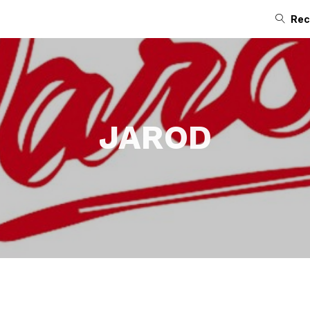
Rec
JAROD