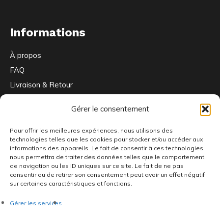
Informations
À propos
FAQ
Livraison & Retour
Contactez-nous
Gérer le consentement
Pour offrir les meilleures expériences, nous utilisons des
Ou nous trouver
technologies telles que les cookies pour stocker et/ou accéder aux
informations des appareils. Le fait de consentir à ces technologies
nous permettra de traiter des données telles que le comportement
de navigation ou les ID uniques sur ce site. Le fait de ne pas
consentir ou de retirer son consentement peut avoir un effet négatif
66 Bd de la République
sur certaines caractéristiques et fonctions.
92100 Boulogne-Billancourt
Gérer les services
Ouvert du mardi au vendredi de 15h à 19h et le samedi de