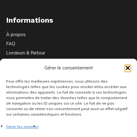
Informations
À propos
FAQ
Livraison & Retour
Contactez-nous
Gérer le consentement
Pour offrir les meilleures expériences, nous utilisons des
Ou nous trouver
technologies telles que les cookies pour stocker et/ou accéder aux
informations des appareils. Le fait de consentir à ces technologies
nous permettra de traiter des données telles que le comportement
de navigation ou les ID uniques sur ce site. Le fait de ne pas
consentir ou de retirer son consentement peut avoir un effet négatif
66 Bd de la République
sur certaines caractéristiques et fonctions.
92100 Boulogne-Billancourt
Gérer les services
Ouvert du mardi au vendredi de 15h à 19h et le samedi de