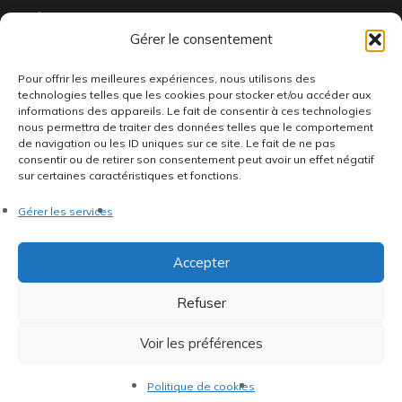
À propos
Gérer le consentement
FAQ
Livraison & Retour
Pour offrir les meilleures expériences, nous utilisons des
technologies telles que les cookies pour stocker et/ou accéder aux
Contactez-nous
informations des appareils. Le fait de consentir à ces technologies
nous permettra de traiter des données telles que le comportement
de navigation ou les ID uniques sur ce site. Le fait de ne pas
consentir ou de retirer son consentement peut avoir un effet négatif
sur certaines caractéristiques et fonctions.
Gérer les services
Ou nous trouver
Accepter
Refuser
66 Bd de la République
92100 Boulogne-Billancourt
Voir les préférences
Ouvert du mardi au vendredi de 15h à 19h et le samedi de
11h à 14h et 15h à 19h
Politique de cookies