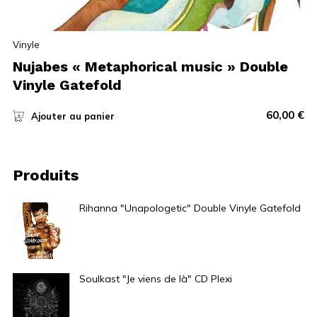
Vinyle
Nujabes « Metaphorical music » Double
Vinyle Gatefold
60,00
€
Ajouter au panier
Produits
Rihanna "Unapologetic" Double Vinyle Gatefold
40,00
€
Soulkast "Je viens de là" CD Plexi
5,00
€