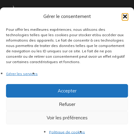
À propos
Gérer le consentement
FAQ
Livraison & Retour
Pour offrir les meilleures expériences, nous utilisons des
technologies telles que les cookies pour stocker et/ou accéder aux
Contactez-nous
informations des appareils. Le fait de consentir à ces technologies
nous permettra de traiter des données telles que le comportement
de navigation ou les ID uniques sur ce site. Le fait de ne pas
consentir ou de retirer son consentement peut avoir un effet négatif
sur certaines caractéristiques et fonctions.
Gérer les services
Ou nous trouver
Accepter
66 Bd de la République
Refuser
92100 Boulogne-Billancourt
Voir les préférences
Ouvert du mardi au vendredi de 15h à 19h et le samedi de
11h à 14h et 15h à 19h
Politique de cookies