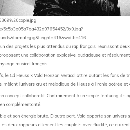
n des projets les plus attendus du rap français, réunissant deux 
 proposent une collaboration explosive, audacieuse et résolument
aysage musical français.
s, le Cd Heuss x Vald Horizon Vertical attire autant les fans de
e, mêlant l’univers cru et mélodique de Heuss à l’ironie acérée et à 
 concept collaboratif. Contrairement à un simple featuring, il s’a
t en complémentarité.
e et son énergie brute. D’autre part, Vald apporte son univers si
s deux rappeurs alternent les couplets avec fluidité, ce qui renf