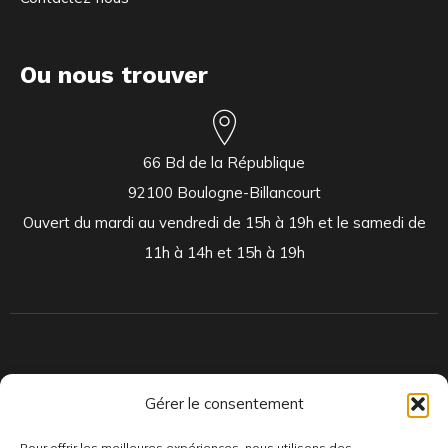
Ou nous trouver
66 Bd de la République
92100 Boulogne-Billancourt
Ouvert du mardi au vendredi de 15h à 19h et le samedi de
11h à 14h et 15h à 19h
Indépendants et passionnés, nous produisons et distribuons depuis
Gérer le consentement
toujours des pépites musicales, dont des vinyles rares et exclusifs.
Pour offrir les meilleures expériences, nous utilisons des