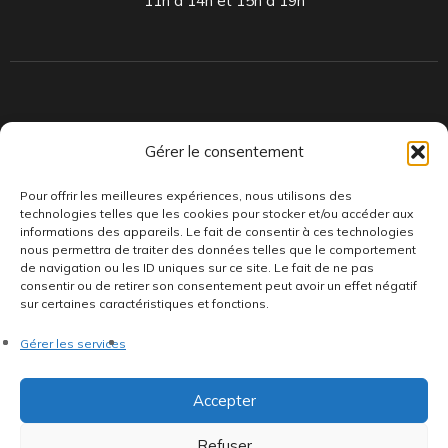
11h à 14h et 15h à 19h
Indépendants et passionnés, nous produisons et distribuons depuis
Gérer le consentement
toujours des pépites musicales, dont des vinyles rares et exclusifs.
Pour offrir les meilleures expériences, nous utilisons des
technologies telles que les cookies pour stocker et/ou accéder aux
informations des appareils. Le fait de consentir à ces technologies
nous permettra de traiter des données telles que le comportement
de navigation ou les ID uniques sur ce site. Le fait de ne pas
consentir ou de retirer son consentement peut avoir un effet négatif
sur certaines caractéristiques et fonctions.
©AddictiveStore installé par
Argraphic
•
Politique de
Gérer les services
confidentialité
•
Conditions générales
•
Politique de cookies
•
Termes & Condition
•
Mentions légales
Accepter
Refuser