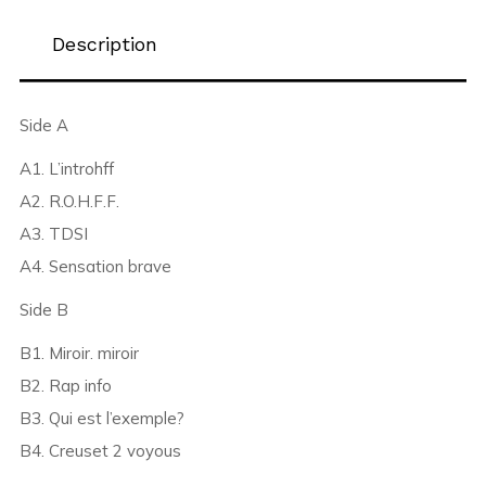
Description
Side A
A1. L’introhff
A2. R.O.H.F.F.
A3. TDSI
A4. Sensation brave
Side B
B1. Miroir. miroir
B2. Rap info
B3. Qui est l’exemple?
B4. Creuset 2 voyous