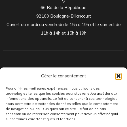
66 Bd de la République
92100 Boulogne-Billancourt
Ouvert du mardi au vendredi de 15h à 19h et le samedi de
11h à 14h et 15h à 19h
Indépendants et passionnés, nous produisons et distribuons depuis
Gérer le consentement
toujours des pépites musicales, dont des vinyles rares et exclusifs.
Pour offrir les meilleures expériences, nous utilisons des
technologies telles que les cookies pour stocker et/ou accéder aux
informations des appareils. Le fait de consentir à ces technologies
nous permettra de traiter des données telles que le comportement
de navigation ou les ID uniques sur ce site. Le fait de ne pas
consentir ou de retirer son consentement peut avoir un effet négatif
sur certaines caractéristiques et fonctions.
©AddictiveStore installé par
Argraphic
•
Politique de