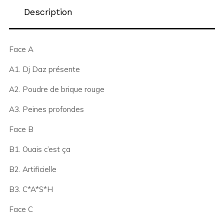
Description
Face A
A1. Dj Daz présente
A2. Poudre de brique rouge
A3. Peines profondes
Face B
B1. Ouais c’est ça
B2. Artificielle
B3. C*A*S*H
Face C