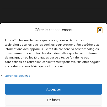
Indépendants et passionnés, nous produisons et distribuons depuis
Gérer le consentement
toujours des pépites musicales, dont des vinyles rares et exclusifs.
Pour offrir les meilleures expériences, nous utilisons des
technologies telles que les cookies pour stocker et/ou accéder aux
informations des appareils. Le fait de consentir à ces technologies
nous permettra de traiter des données telles que le comportement
de navigation ou les ID uniques sur ce site. Le fait de ne pas
consentir ou de retirer son consentement peut avoir un effet négatif
sur certaines caractéristiques et fonctions.
©AddictiveStore installé par
Argraphic
•
Politique de
Gérer les services
confidentialité
•
Conditions générales
•
Politique de cookies
•
Termes & Condition
•
Mentions légales
Accepter
Refuser