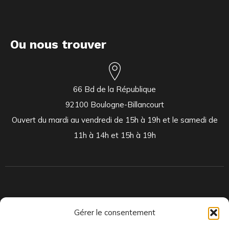
Ou nous trouver
66 Bd de la République
92100 Boulogne-Billancourt
Ouvert du mardi au vendredi de 15h à 19h et le samedi de
11h à 14h et 15h à 19h
Indépendants et passionnés, nous produisons et distribuons depuis
Gérer le consentement
toujours des pépites musicales, dont des vinyles rares et exclusifs.