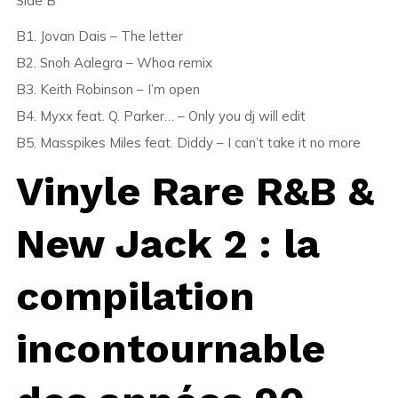
Side B
B1. Jovan Dais – The letter
B2. Snoh Aalegra – Whoa remix
B3. Keith Robinson – I’m open
B4. Myxx feat. Q. Parker… – Only you dj will edit
B5. Masspikes Miles feat. Diddy – I can’t take it no more
Vinyle Rare R&B &
New Jack 2 : la
compilation
incontournable