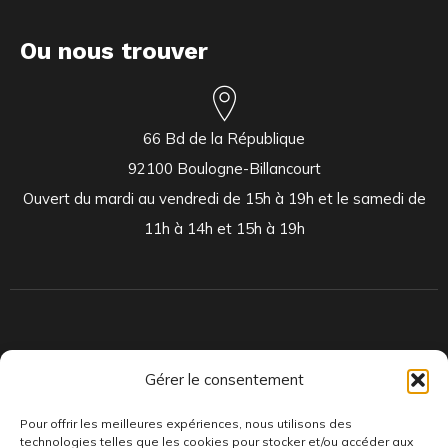
Ou nous trouver
66 Bd de la République
92100 Boulogne-Billancourt
Ouvert du mardi au vendredi de 15h à 19h et le samedi de
11h à 14h et 15h à 19h
Indépendants et passionnés, nous produisons et distribuons depuis
Gérer le consentement
toujours des pépites musicales, dont des vinyles rares et exclusifs.
Pour offrir les meilleures expériences, nous utilisons des
technologies telles que les cookies pour stocker et/ou accéder aux