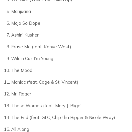
Marijuana
Mojo So Dope
Ashin’ Kusher
Erase Me (feat. Kanye West)
Wild’n Cuz I’m Young
The Mood
Maniac (feat. Cage & St. Vincent)
Mr. Rager
These Worries (feat. Mary J. Blige)
The End (feat. GLC, Chip tha Ripper & Nicole Wray)
All Along