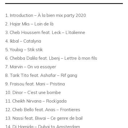
1. Introduction – À la bien mix party 2020
2. Hajar Mks – Loin de là
3. Cheb Houssem feat. Leck – L’italienne
4. Ikbal – Catalyna
5. Youbig – Stik stik
6. Chebba Dalila feat. Lbenj – Lettre à mon fils
7. Marvin – On va essayer
8. Tarik Tito feat. Ashafar – Rif gang
9. Fraisou feat. Mani – Pristina
10. Dinor – C’est une bombe
11. Cheikh Nirvana – Rock’gada
12. Cheb Bello feat. Anas – Frontieres
13. Nassi feat. Biwai – Ce genre de bail
14. Dj Hamida – Dubai to Amsterdam