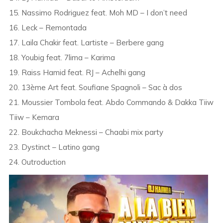
15. Nassimo Rodriguez feat. Moh MD – I don’t need
16. Leck – Remontada
17. Laila Chakir feat. Lartiste – Berbere gang
18. Youbig feat. 7lima – Karima
19. Raiss Hamid feat. RJ – Achelhi gang
20. 13ème Art feat. Soufiane Spagnoli – Sac à dos
21. Moussier Tombola feat. Abdo Commando & Dakka Tiiw
Tiiw – Kemara
22. Boukchacha Meknessi – Chaabi mix party
23. Dystinct – Latino gang
24. Outroduction