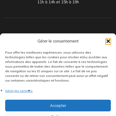
11h à 14h et 15h à 19h
Indépendants et passionnés, nous produisons et distribuons depuis
Gérer le consentement
toujours des pépites musicales, dont des vinyles rares et exclusifs.
Pour offrir les meilleures expériences, nous utilisons des
technologies telles que les cookies pour stocker et/ou accéder aux
informations des appareils. Le fait de consentir à ces technologies
nous permettra de traiter des données telles que le comportement
de navigation ou les ID uniques sur ce site. Le fait de ne pas
consentir ou de retirer son consentement peut avoir un effet négatif
sur certaines caractéristiques et fonctions.
©AddictiveStore installé par
Argraphic
•
Politique de
Gérer les services
confidentialité
•
Conditions générales
•
Politique de cookies
•
Termes & Condition
•
Mentions légales
Accepter