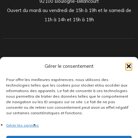
92100 Boulogne-Billancourt
Ouvert du mardi au vendredi de 15h à 19h et le samedi de
11h à 14h et 15h à 19h
Indépendants et passionnés, nous produisons et distribuons depuis
Gérer le consentement
toujours des pépites musicales, dont des vinyles rares et exclusifs.
Pour offrir les meilleures expériences, nous utilisons des
technologies telles que les cookies pour stocker et/ou accéder aux
informations des appareils. Le fait de consentir à ces technologies
nous permettra de traiter des données telles que le comportement
de navigation ou les ID uniques sur ce site. Le fait de ne pas
consentir ou de retirer son consentement peut avoir un effet négatif
sur certaines caractéristiques et fonctions.
©AddictiveStore installé par
Argraphic
•
Politique de
Gérer les services
confidentialité
•
Conditions générales
•
Politique de cookies
•
Termes & Condition
•
Mentions légales