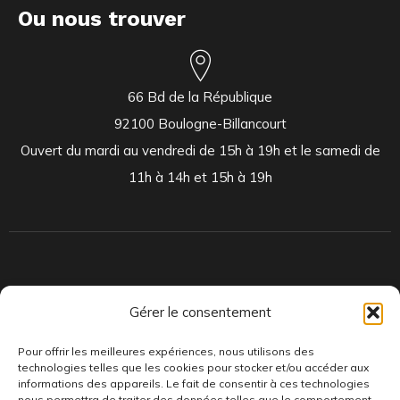
Ou nous trouver
66 Bd de la République
92100 Boulogne-Billancourt
Ouvert du mardi au vendredi de 15h à 19h et le samedi de
11h à 14h et 15h à 19h
Indépendants et passionnés, nous produisons et distribuons depuis
Gérer le consentement
toujours des pépites musicales, dont des vinyles rares et exclusifs.
Pour offrir les meilleures expériences, nous utilisons des
technologies telles que les cookies pour stocker et/ou accéder aux
informations des appareils. Le fait de consentir à ces technologies
nous permettra de traiter des données telles que le comportement