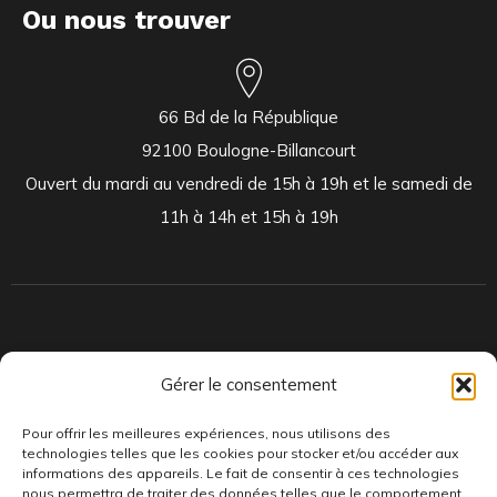
Ou nous trouver
66 Bd de la République
92100 Boulogne-Billancourt
Ouvert du mardi au vendredi de 15h à 19h et le samedi de
11h à 14h et 15h à 19h
Indépendants et passionnés, nous produisons et distribuons depuis
Gérer le consentement
toujours des pépites musicales, dont des vinyles rares et exclusifs.
Pour offrir les meilleures expériences, nous utilisons des
technologies telles que les cookies pour stocker et/ou accéder aux
informations des appareils. Le fait de consentir à ces technologies
nous permettra de traiter des données telles que le comportement