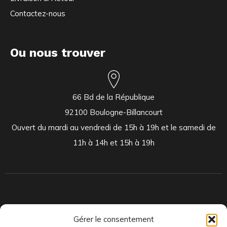
Contactez-nous
Ou nous trouver
66 Bd de la République
92100 Boulogne-Billancourt
Ouvert du mardi au vendredi de 15h à 19h et le samedi de
11h à 14h et 15h à 19h
Indépendants et passionnés, nous produisons et distribuons depuis
Gérer le consentement
toujours des pépites musicales, dont des vinyles rares et exclusifs.