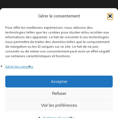
Indépendants et passionnés, nous produisons et distribuons depuis
Gérer le consentement
toujours des pépites musicales, dont des vinyles rares et exclusifs.
Pour offrir les meilleures expériences, nous utilisons des
technologies telles que les cookies pour stocker et/ou accéder aux
informations des appareils. Le fait de consentir à ces technologies
nous permettra de traiter des données telles que le comportement
de navigation ou les ID uniques sur ce site. Le fait de ne pas
consentir ou de retirer son consentement peut avoir un effet négatif
sur certaines caractéristiques et fonctions.
©AddictiveStore installé par
Argraphic
•
Politique de
Gérer les services
confidentialité
•
Conditions générales
•
Politique de cookies
•
Termes & Condition
•
Mentions légales
Accepter
Refuser
Voir les préférences
Politique de cookies