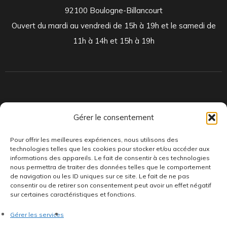
92100 Boulogne-Billancourt
Ouvert du mardi au vendredi de 15h à 19h et le samedi de
11h à 14h et 15h à 19h
Indépendants et passionnés, nous produisons et distribuons depuis
Gérer le consentement
toujours des pépites musicales, dont des vinyles rares et exclusifs.
Pour offrir les meilleures expériences, nous utilisons des
technologies telles que les cookies pour stocker et/ou accéder aux
informations des appareils. Le fait de consentir à ces technologies
nous permettra de traiter des données telles que le comportement
de navigation ou les ID uniques sur ce site. Le fait de ne pas
consentir ou de retirer son consentement peut avoir un effet négatif
sur certaines caractéristiques et fonctions.
©AddictiveStore installé par
Argraphic
•
Politique de
Gérer les services
confidentialité
•
Conditions générales
•