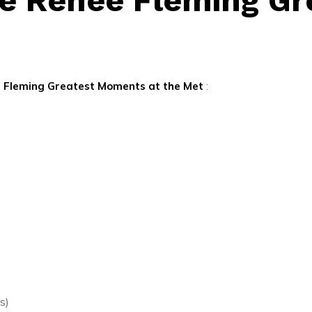
yle Renee Fleming G
e Fleming Greatest Moments at the Met
:
s)