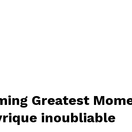
ming Greatest Momen
rique inoubliable