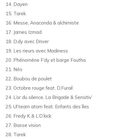
14. Dayen
15. Tarek
16. Messe, Anaconda & alchimiste
17. James Izmad
18. D.dy avec Driver
19. Les rieurs avec Madiness
20. Phénomène F’dy et barge Foutha
21. Néo
22. Boubou de poulet
23. Octobre rouge feat. D.Furail
24. L’or du silence, La Brigade & Sensitiv’
25. Ul’team atom feat. Enfants des îles
26. Fredy K & L’D’kick
27. Basse vision
28. Tarek