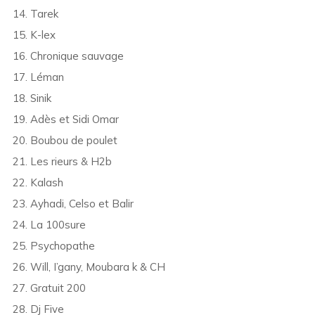
14. Tarek
15. K-lex
16. Chronique sauvage
17. Léman
18. Sinik
19. Adès et Sidi Omar
20. Boubou de poulet
21. Les rieurs & H2b
22. Kalash
23. Ayhadi, Celso et Balir
24. La 100sure
25. Psychopathe
26. Will, I’gany, Moubara k & CH
27. Gratuit 200
28. Dj Five