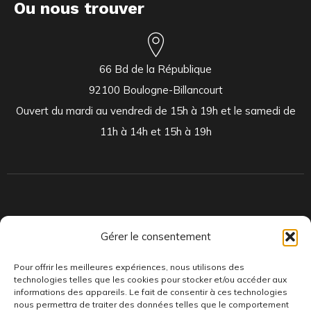
Ou nous trouver
66 Bd de la République
92100 Boulogne-Billancourt
Ouvert du mardi au vendredi de 15h à 19h et le samedi de
11h à 14h et 15h à 19h
Indépendants et passionnés, nous produisons et distribuons depuis
Gérer le consentement
toujours des pépites musicales, dont des vinyles rares et exclusifs.
Pour offrir les meilleures expériences, nous utilisons des
technologies telles que les cookies pour stocker et/ou accéder aux
informations des appareils. Le fait de consentir à ces technologies
nous permettra de traiter des données telles que le comportement