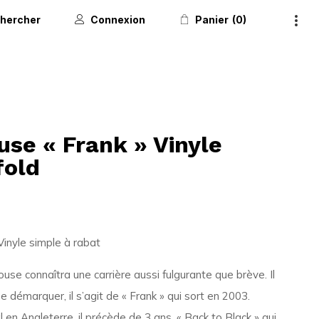
hercher
Connexion
Panier
0
se « Frank » Vinyle
fold
inyle simple à rabat
e connaîtra une carrière aussi fulgurante que brève. Il
e démarquer, il s’agit de « Frank » qui sort en 2003.
 en Angleterre, il précède de 3 ans, « Back to Black » qui