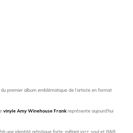
e du premier album emblématique de l’artiste en format
le
vinyle Amy Winehouse Frank
représente aujourd’hui
 une identité artistique forte, mêlant jazz, soul et R&B