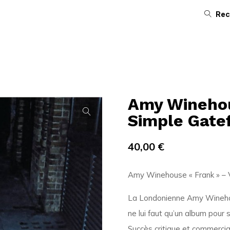
Rec
Amy Winehou
Simple Gate
40,00
€
Amy Winehouse « Frank » – V
La Londonienne Amy Winehous
ne lui faut qu’un album pour s
Succès critique et commercial