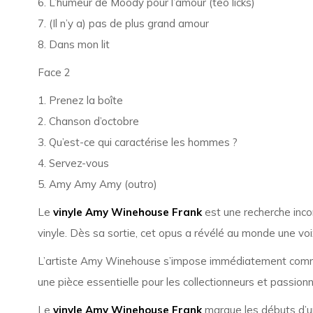
6. L’humeur de Moody pour l’amour (teo licks)
7. (Il n’y a) pas de plus grand amour
8. Dans mon lit
Face 2
1. Prenez la boîte
2. Chanson d’octobre
3. Qu’est-ce qui caractérise les hommes ?
4. Servez-vous
5. Amy Amy Amy (outro)
Le
vinyle Amy Winehouse Frank
est une recherche inco
vinyle. Dès sa sortie, cet opus a révélé au monde une vo
L’artiste
Amy Winehouse
s’impose immédiatement comme u
une pièce essentielle pour les collectionneurs et passio
Le
vinyle Amy Winehouse Frank
marque les débuts d’un