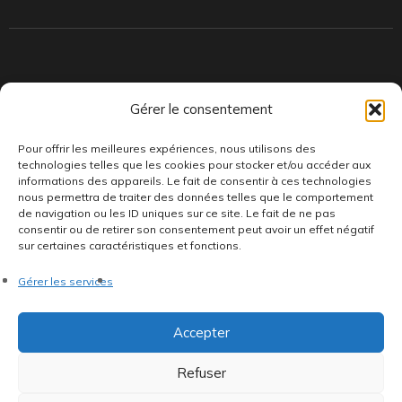
Indépendants et passionnés, nous produisons et distribuons depuis
Gérer le consentement
toujours des pépites musicales, dont des vinyles rares et exclusifs.
Pour offrir les meilleures expériences, nous utilisons des
technologies telles que les cookies pour stocker et/ou accéder aux
informations des appareils. Le fait de consentir à ces technologies
nous permettra de traiter des données telles que le comportement
de navigation ou les ID uniques sur ce site. Le fait de ne pas
consentir ou de retirer son consentement peut avoir un effet négatif
sur certaines caractéristiques et fonctions.
©AddictiveStore installé par
Argraphic
•
Politique de
Gérer les services
confidentialité
•
Conditions générales
•
Politique de cookies
•
Termes & Condition
•
Mentions légales
Accepter
Refuser