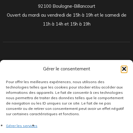
92100 Boulogne-Billancourt
Ouvert du mardi au vendredi de 15h à 19h et le samedi de
11h à 14h et 15h à 19h
Indépendants et passionnés, nous produisons et distribuons depuis
Gérer le consentement
toujours des pépites musicales, dont des vinyles rares et exclusifs.
Pour offrir les meilleures expériences, nous utilisons des
technologies telles que les cookies pour stocker et/ou accéder aux
informations des appareils. Le fait de consentir à ces technologies
nous permettra de traiter des données telles que le comportement
de navigation ou les ID uniques sur ce site. Le fait de ne pas
consentir ou de retirer son consentement peut avoir un effet négatif
sur certaines caractéristiques et fonctions.
©AddictiveStore installé par
Argraphic
•
Politique de
Gérer les services
confidentialité
•
Conditions générales
•