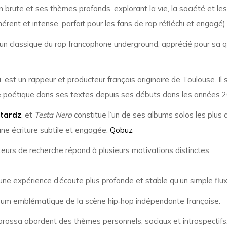
brute et ses thèmes profonds, explorant la vie, la société et les
rent et intense, parfait pour les fans de rap réfléchi et engagé)
un classique du rap francophone underground, apprécié pour sa qua
 est un rappeur et producteur français originaire de Toulouse. Il 
trise poétique dans ses textes depuis ses débuts dans les années 
stardz
, et
Testa Nera
constitue l’un de ses albums solos les plus a
ne écriture subtile et engagée.
Qobuz
eurs de recherche répond à plusieurs motivations distinctes :
une expérience d’écoute plus profonde et stable qu’un simple flu
bum emblématique de la scène hip‑hop indépendante française.
rossa abordent des thèmes personnels, sociaux et introspectifs