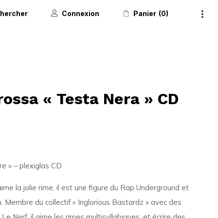
hercher
Connexion
Panier
0
rossa « Testa Nera » CD
e » – plexiglas CD
me la jolie rime, il est une figure du Rap Underground et
. Membre du collectif « Inglorious Bastardz » avec des
Le Nerf, il aime les rimes multisyllabiques, et écrire des