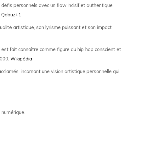
 défis personnels avec un flow incisif et authentique.
.
Qobuz
+1
lité artistique, son lyrisme puissant et son impact
s’est fait connaître comme figure du hip‑hop conscient et
2000.
Wikipédia
cclamés, incarnant une vision artistique personnelle qui
x numérique.
.