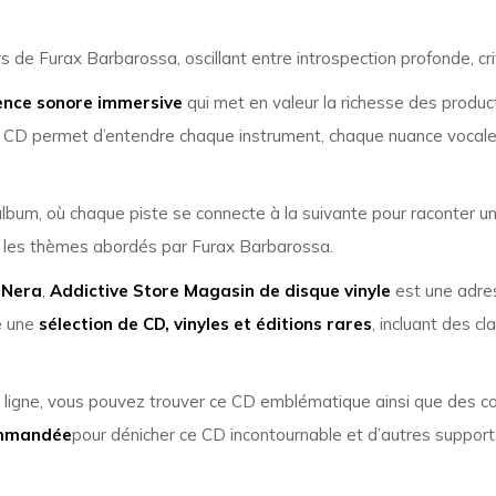
rs de Furax Barbarossa, oscillant entre introspection profonde, c
ence sonore immersive
qui met en valeur la richesse des product
u CD permet d’entendre chaque instrument, chaque nuance vocale e
lbum, où chaque piste se connecte à la suivante pour raconter une h
s les thèmes abordés par Furax Barbarossa.
 Nera
,
Addictive Store Magasin de disque vinyle
est une adre
e une
sélection de CD, vinyles et éditions rares
, incluant des 
n ligne, vous pouvez trouver ce CD emblématique ainsi que des cons
ommandée
pour dénicher ce CD incontournable et d’autres support