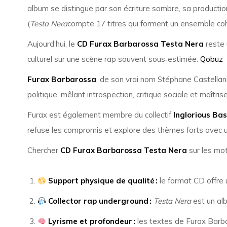
album se distingue par son écriture sombre, sa production 
(
Testa Nera
compte 17 titres qui forment un ensemble cohé
Aujourd’hui, le
CD Furax Barbarossa Testa Nera
reste 
culturel sur une scène rap souvent sous‑estimée.
Qobuz
Furax Barbarossa
, de son vrai nom Stéphane Castellani,
politique, mêlant introspection, critique sociale et maî
Furax est également membre du collectif
Inglorious Ba
refuse les compromis et explore des thèmes forts avec u
Chercher
CD Furax Barbarossa Testa Nera
sur les mot
Support physique de qualité :
le format CD offre 
Collector rap underground :
Testa Nera
est un al
Lyrisme et profondeur :
les textes de Furax Barba