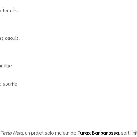
ux fermés
es saouls
illage
a sourire
m
Testa Nera
, un projet solo majeur de
Furax Barbarossa
, sorti i