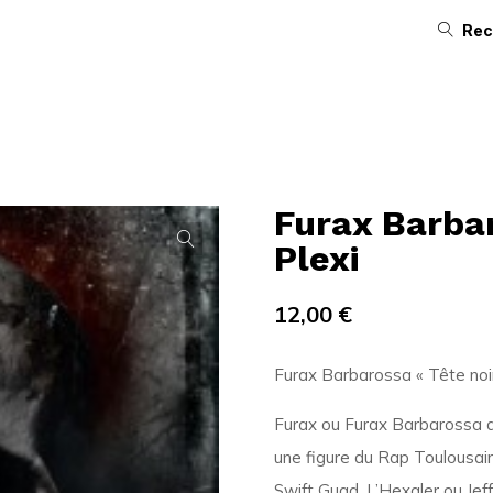
Rec
Furax Barba
Plexi
12,00
€
Furax Barbarossa « Tête noir
Furax ou Furax Barbarossa ai
une figure du Rap Toulousain
Swift Guad, L’Hexaler ou Jeff 