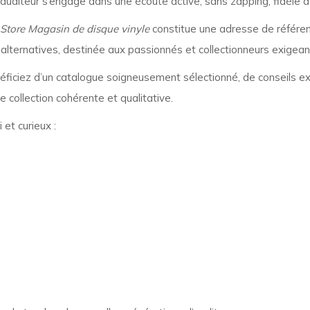
auditeur s’engage dans une écoute active, sans zapping, fidèle à l’i
 Store Magasin de disque vinyle
constitue une adresse de référen
alternatives, destinée aux passionnés et collectionneurs exigean
éficiez d’un catalogue soigneusement sélectionné, de conseils exper
ne collection cohérente et qualitative.
 et curieux :