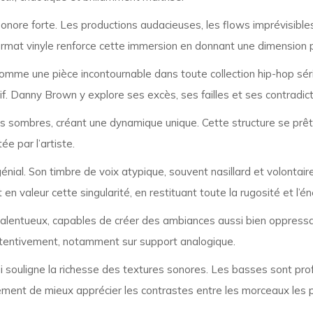
onore forte. Les productions audacieuses, les flows imprévisible
ormat vinyle renforce cette immersion en donnant une dimension 
mme une pièce incontournable dans toute collection hip-hop sé
if. Danny Brown y explore ses excès, ses failles et ses contradicti
s sombres, créant une dynamique unique. Cette structure se prête
ée par l’artiste.
nial. Son timbre de voix atypique, souvent nasillard et volontair
en valeur cette singularité, en restituant toute la rugosité et l’
 talentueux, capables de créer des ambiances aussi bien oppressa
ttentivement, notamment sur support analogique.
 souligne la richesse des textures sonores. Les basses sont profo
ment de mieux apprécier les contrastes entre les morceaux les plus