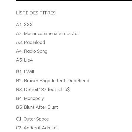
LISTE DES TITRES
A1. XXX
A2. Mourir comme une rockstar
A3. Pac Blood
A4. Radio Song
A5. Lie4
B1. I Will
B2. Bruiser Brigade feat. Dopehead
B3. Detroit187 feat. Chip$
B4. Monopoly
B5. Blunt After Blunt
C1. Outer Space
C2. Adderall Admiral