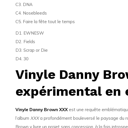
C3. DNA
C4. Nosebleeds
C5. Faire la fête tout le temps
D1. EWNESW
D2. Fields
D3. Scrap or Die
D4. 30
Vinyle Danny Bro
expérimental en é
Vinyle Danny Brown XXX
est une requête emblématique 
l’album
XXX
a profondément bouleversé le paysage du rap
Brown y livre un projet sans concession, à la fois introspe