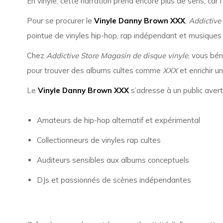
En vinyle, cette narration prend encore plus de sens, car l’
Pour se procurer le
Vinyle Danny Brown XXX
,
Addictive
pointue de vinyles hip-hop, rap indépendant et musiques 
Chez
Addictive Store Magasin de disque vinyle
, vous bén
pour trouver des albums cultes comme
XXX
et enrichir u
Le
Vinyle Danny Brown XXX
s’adresse à un public averti
Amateurs de hip-hop alternatif et expérimental
Collectionneurs de vinyles rap cultes
Auditeurs sensibles aux albums conceptuels
DJs et passionnés de scènes indépendantes