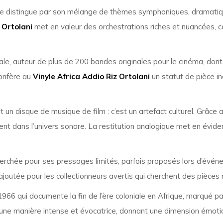
e distingue par son mélange de thèmes symphoniques, dramatique
 Ortolani
met en valeur des orchestrations riches et nuancées, c
e, auteur de plus de 200 bandes originales pour le cinéma, dont p
onfère au
Vinyle Africa Addio Riz Ortolani
un statut de pièce i
un disque de musique de film : c’est un artefact culturel. Grâce 
t dans l’univers sonore. La restitution analogique met en évidenc
erchée pour ses pressages limités, parfois proposés lors d’évé
joutée pour les collectionneurs avertis qui cherchent des pièces r
n 1966 qui documente la fin de l’ère coloniale en Afrique, marqué
ne manière intense et évocatrice, donnant une dimension émotion