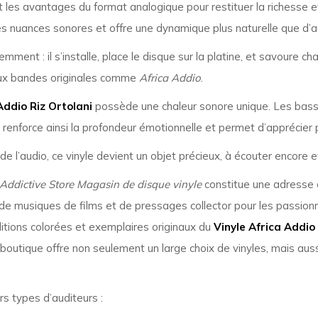
 les avantages du format analogique pour restituer la richesse e
ie les nuances sonores et offre une dynamique plus naturelle que d
remment : il s’installe, place le disque sur la platine, et savoure 
aux bandes originales comme
Africa Addio
.
Addio Riz Ortolani
possède une chaleur sonore unique. Les basse
e renforce ainsi la profondeur émotionnelle et permet d’apprécier p
 l’audio, ce vinyle devient un objet précieux, à écouter encore et
Addictive Store Magasin de disque vinyle
constitue une adresse d
, de musiques de films et de pressages collector pour les passion
ditions colorées et exemplaires originaux du
Vinyle Africa Addio 
e boutique offre non seulement un large choix de vinyles, mais aus
rs types d’auditeurs :