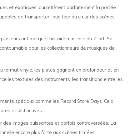
s et exotiques, qui reflètent parfaitement la portée
apables de transporter l’auditeur au cœur des scènes
lusieurs ont marqué l’histoire musicale du 7ᵉ art. Sa
ncontournable pour les collectionneurs de musiques de
au format vinyle, les pistes gagnent en profondeur et en
e les textures des instruments, les transitions entre les
nements spéciaux comme les Record Store Days. Cela
ares et distinctives.
 par des images puissantes et parfois controversées. La
nelle encore plus forte aux scènes filmées.