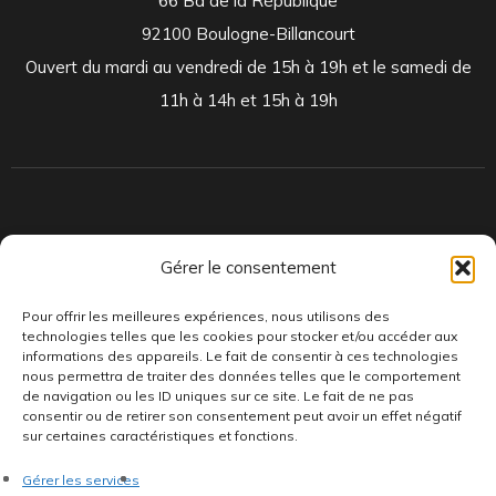
66 Bd de la République
92100 Boulogne-Billancourt
Ouvert du mardi au vendredi de 15h à 19h et le samedi de
11h à 14h et 15h à 19h
Indépendants et passionnés, nous produisons et distribuons depuis
Gérer le consentement
toujours des pépites musicales, dont des vinyles rares et exclusifs.
Pour offrir les meilleures expériences, nous utilisons des
technologies telles que les cookies pour stocker et/ou accéder aux
informations des appareils. Le fait de consentir à ces technologies
nous permettra de traiter des données telles que le comportement
de navigation ou les ID uniques sur ce site. Le fait de ne pas
consentir ou de retirer son consentement peut avoir un effet négatif
sur certaines caractéristiques et fonctions.
©AddictiveStore installé par
Argraphic
•
Politique de
Gérer les services
confidentialité
•
Conditions générales
•