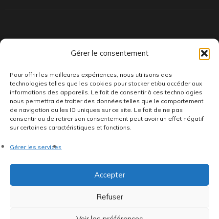
Indépendants et passionnés, nous produisons et distribuons depuis
Gérer le consentement
toujours des pépites musicales, dont des vinyles rares et exclusifs.
Pour offrir les meilleures expériences, nous utilisons des
technologies telles que les cookies pour stocker et/ou accéder aux
informations des appareils. Le fait de consentir à ces technologies
nous permettra de traiter des données telles que le comportement
de navigation ou les ID uniques sur ce site. Le fait de ne pas
consentir ou de retirer son consentement peut avoir un effet négatif
sur certaines caractéristiques et fonctions.
©AddictiveStore installé par
Argraphic
•
Politique de
Gérer les services
confidentialité
•
Conditions générales
•
Politique de cookies
•
Termes & Condition
•
Mentions légales
Accepter
Refuser
Voir les préférences