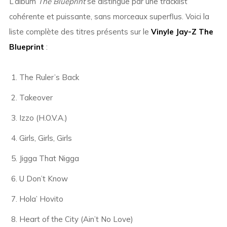
L’album
The Blueprint
se distingue par une tracklist
cohérente et puissante, sans morceaux superflus. Voici la
liste complète des titres présents sur le
Vinyle Jay-Z The
Blueprint
:
The Ruler’s Back
Takeover
Izzo (H.O.V.A.)
Girls, Girls, Girls
Jigga That Nigga
U Don’t Know
Hola’ Hovito
Heart of the City (Ain’t No Love)