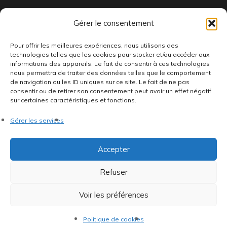
Indépendants et passionnés, nous produisons et distribuons depuis
Gérer le consentement
toujours des pépites musicales, dont des vinyles rares et exclusifs.
Pour offrir les meilleures expériences, nous utilisons des
technologies telles que les cookies pour stocker et/ou accéder aux
informations des appareils. Le fait de consentir à ces technologies
nous permettra de traiter des données telles que le comportement
de navigation ou les ID uniques sur ce site. Le fait de ne pas
consentir ou de retirer son consentement peut avoir un effet négatif
sur certaines caractéristiques et fonctions.
©AddictiveStore installé par
Argraphic
•
Politique de
Gérer les services
confidentialité
•
Conditions générales
•
Politique de cookies
•
Termes & Condition
•
Mentions légales
Accepter
Refuser
Voir les préférences
Politique de cookies