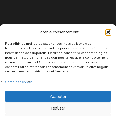
Indépendants et passionnés, nous produisons et distribuons depuis
Gérer le consentement
toujours des pépites musicales, dont des vinyles rares et exclusifs.
Pour offrir les meilleures expériences, nous utilisons des
technologies telles que les cookies pour stocker et/ou accéder aux
informations des appareils. Le fait de consentir à ces technologies
nous permettra de traiter des données telles que le comportement
de navigation ou les ID uniques sur ce site. Le fait de ne pas
consentir ou de retirer son consentement peut avoir un effet négatif
sur certaines caractéristiques et fonctions.
©AddictiveStore installé par
Argraphic
•
Politique de
Gérer les services
confidentialité
•
Conditions générales
•
Politique de cookies
•
Termes & Condition
•
Mentions légales
Accepter
Refuser