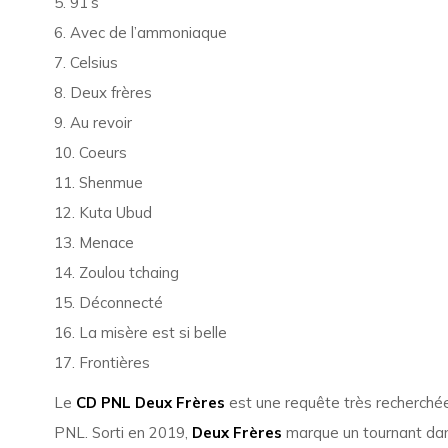
5. 91’s
6. Avec de l’ammoniaque
7. Celsius
8. Deux frères
9. Au revoir
10. Coeurs
11. Shenmue
12. Kuta Ubud
13. Menace
14. Zoulou tchaing
15. Déconnecté
16. La misère est si belle
17. Frontières
Le
CD PNL Deux Frères
est une requête très recherchée
PNL. Sorti en 2019,
Deux Frères
marque un tournant dans