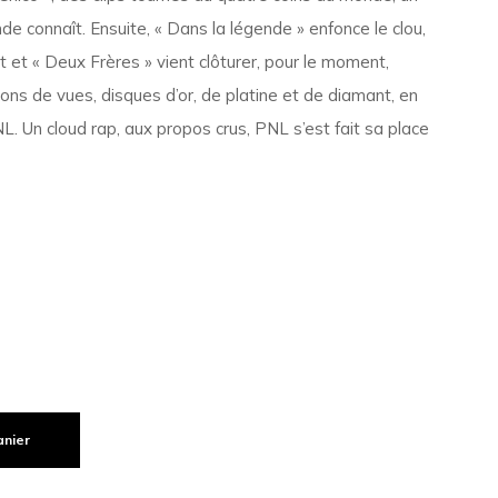
e connaît. Ensuite, « Dans la légende » enfonce le clou,
nt et « Deux Frères » vient clôturer, pour le moment,
llions de vues, disques d’or, de platine et de diamant, en
L. Un cloud rap, aux propos crus, PNL s’est fait sa place
anier