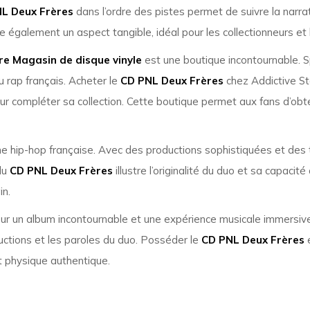
L Deux Frères
dans l’ordre des pistes permet de suivre la narrat
e également un aspect tangible, idéal pour les collectionneurs e
re Magasin de disque vinyle
est une boutique incontournable. Spé
 rap français. Acheter le
CD PNL Deux Frères
chez Addictive St
pour compléter sa collection. Cette boutique permet aux fans d’ob
hip-hop française. Avec des productions sophistiquées et des te
du
CD PNL Deux Frères
illustre l’originalité du duo et sa capaci
in.
pour un album incontournable et une expérience musicale immers
uctions et les paroles du duo. Posséder le
CD PNL Deux Frères
e
at physique authentique.