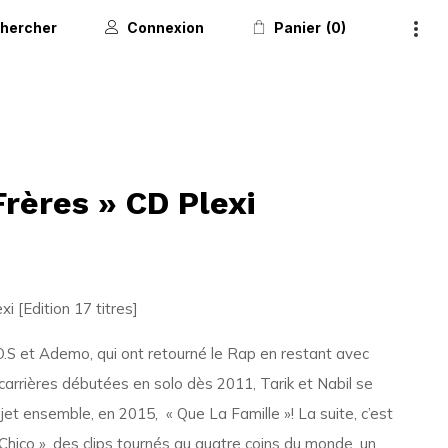
hercher
Connexion
Panier
0
rères » CD Plexi
i [Edition 17 titres]
N.O.S et Ademo, qui ont retourné le Rap en restant avec
carrières débutées en solo dès 2011, Tarik et Nabil se
ojet ensemble, en 2015, « Que La Famille »! La suite, c’est
Chico », des clips tournés au quatre coins du monde, un