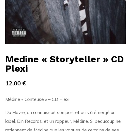
Medine « Storyteller » CD
Plexi
12,00
€
Médine « Conteuse » – CD Plexi
Du Havre, on connaissait son port et puis à émergé un
label, Din Records, et un rappeur, Médine. Si beaucoup ne
retiennent de Médine que les vagues de certains de ses