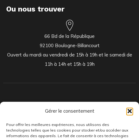
Ou nous trouver
66 Bd de la République
92100 Boulogne-Billancourt
Ouvert du mardi au vendredi de 15h à 19h et le samedi de
11h à 14h et 15h à 19h
Indépendants et passionnés, nous produisons et distribuons depuis
Gérer le consentement
toujours des pépites musicales, dont des vinyles rares et exclusifs.
Pour offrir les meilleures expériences, nous utilisons des
technologies telles que les cookies pour stocker et/ou accéder aux
informations des appareils. Le fait de consentir à ces technologies