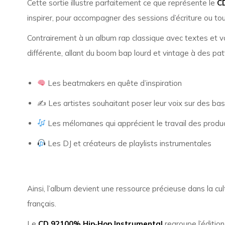
Cette sortie illustre parfaitement ce que représente le
C
inspirer, pour accompagner des sessions d’écriture ou to
Contrairement à un album rap classique avec textes et vo
différente, allant du boom bap lourd et vintage à des pa
Les beatmakers en quête d’inspiration
✍️ Les artistes souhaitant poser leur voix sur des ba
Les mélomanes qui apprécient le travail des produ
Les DJ et créateurs de playlists instrumentales
Ainsi, l’album devient une ressource précieuse dans la cu
français.
Le
CD 92100% Hip‑Hop Instrumental
regroupe l’éditio