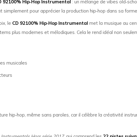
D 92100% Hip‑Hop Instrumental
: un mélange de vibes old‑scho
ut simplement pour apprécier la production hip‑hop dans sa forme
ix, le
CD 92100% Hip‑Hop Instrumental
met la musique au cen
tterns plus modernes et mélodiques. Cela le rend idéal non seule
ses musicales
cteurs
lture hip‑hop, même sans paroles, car il célèbre la créativité i
n
Instrumentals Hors série 2017
, qui comprend les
22 pistes suiv