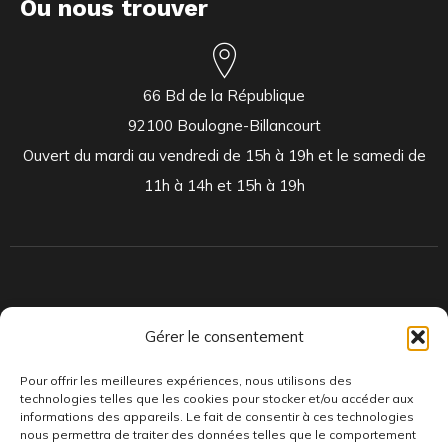
Ou nous trouver
66 Bd de la République
92100 Boulogne-Billancourt
Ouvert du mardi au vendredi de 15h à 19h et le samedi de
11h à 14h et 15h à 19h
Indépendants et passionnés, nous produisons et distribuons depuis
Gérer le consentement
toujours des pépites musicales, dont des vinyles rares et exclusifs.
Pour offrir les meilleures expériences, nous utilisons des
technologies telles que les cookies pour stocker et/ou accéder aux
informations des appareils. Le fait de consentir à ces technologies
nous permettra de traiter des données telles que le comportement