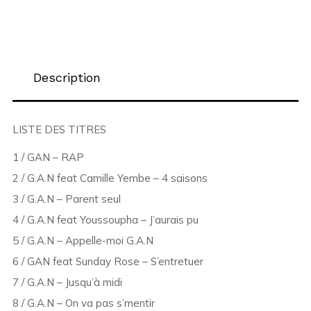
Description
LISTE DES TITRES
1 / GAN – RAP
2 / G.A.N feat Camille Yembe – 4 saisons
3 / G.A.N – Parent seul
4 / G.A.N feat Youssoupha – J’aurais pu
5 / G.A.N – Appelle-moi G.A.N
6 / GAN feat Sunday Rose – S’entretuer
7 / G.A.N – Jusqu’à midi
8 / G.A.N – On va pas s’mentir